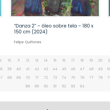
“Danza 2” – óleo sobre tela – 180 x
150 cm (2024)
Felipe Quiñones
9
10
11
12
13
14
15
16
17
18
19
20
2
38
39
40
41
42
43
44
45
46
47
48
49
5
67
68
69
70
71
72
73
74
75
76
77
78
7
88
89
90
91
92
93
94