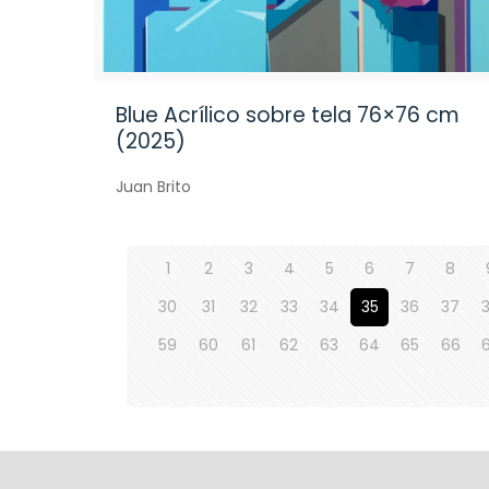
Blue Acrílico sobre tela 76×76 cm
(2025)
Juan Brito
1
2
3
4
5
6
7
8
30
31
32
33
34
35
36
37
59
60
61
62
63
64
65
66