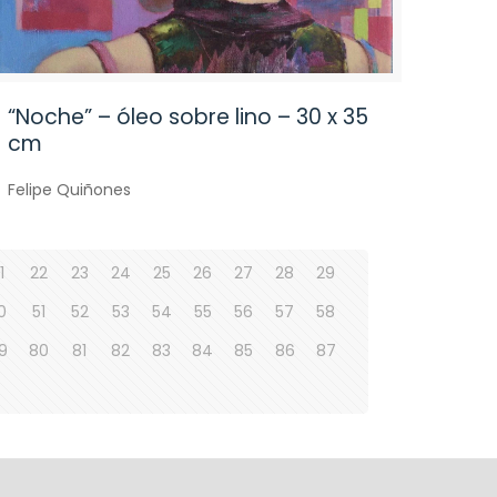
“Noche” – óleo sobre lino – 30 x 35
cm
Felipe Quiñones
1
22
23
24
25
26
27
28
29
0
51
52
53
54
55
56
57
58
9
80
81
82
83
84
85
86
87