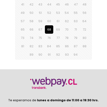
41
42
43
44
45
46
47
48
49
50
51
52
53
54
55
56
57
58
59
60
61
62
63
64
65
66
67
68
69
70
71
72
73
74
75
76
77
78
79
80
81
82
83
84
85
86
87
88
89
90
91
92
93
94
Te esperamos de
lunes a domingo de 11:00 a 19:30 hrs.