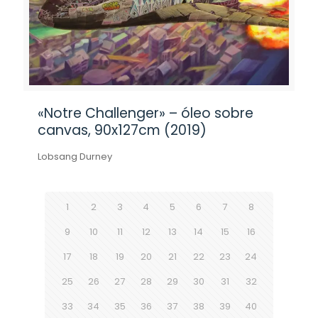
«Notre Challenger» – óleo sobre
canvas, 90x127cm (2019)
Lobsang Durney
1
2
3
4
5
6
7
8
9
10
11
12
13
14
15
16
17
18
19
20
21
22
23
24
25
26
27
28
29
30
31
32
33
34
35
36
37
38
39
40