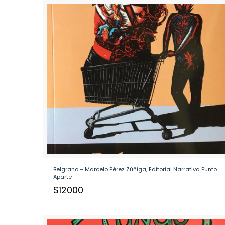
Belgrano – Marcelo Pérez Zúñiga, Editorial Narrativa Punto
Aparte
$
12000