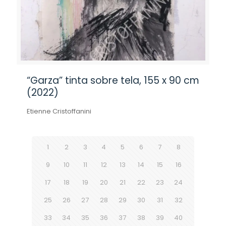
“Garza” tinta sobre tela, 155 x 90 cm
(2022)
Etienne Cristoffanini
1
2
3
4
5
6
7
8
9
10
11
12
13
14
15
16
17
18
19
20
21
22
23
24
25
26
27
28
29
30
31
32
33
34
35
36
37
38
39
40