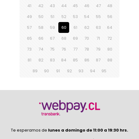
41
42
43
44
45
46
47
48
49
50
51
52
53
54
55
56
57
58
59
60
61
62
63
64
65
66
67
68
69
70
71
72
73
74
75
76
77
78
79
80
81
82
83
84
85
86
87
88
89
90
91
92
93
94
95
Te esperamos de
lunes a domingo de 11:00 a 19:30 hrs.