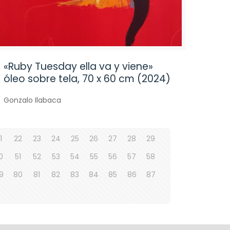
«Ruby Tuesday ella va y viene»
óleo sobre tela, 70 x 60 cm (2024)
Gonzalo Ilabaca
1
22
23
24
25
26
27
28
29
0
51
52
53
54
55
56
57
58
9
80
81
82
83
84
85
86
87