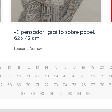
«El pensador» grafito sobre papel,
62 x 42 cm
Lobsang Durney
9
10
11
12
13
14
15
16
17
18
19
20
2
38
39
40
41
42
43
44
45
46
47
48
49
5
67
68
69
70
71
72
73
74
75
76
77
78
7
88
89
90
91
92
93
94
95