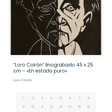
“Loro Coirón” linograbado 45 x 25
cm – «En estado puro»
Loro Coirón
1
2
3
4
5
6
7
8
9
10
11
12
13
14
15
16