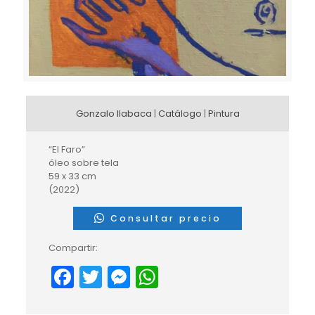
Gonzalo Ilabaca
|
Catálogo
|
Pintura
“El Faro”
óleo sobre tela
59 x 33 cm
(2022)
Consultar precio
Compartir:
Facebook
Twitter
Messenger
WhatsApp