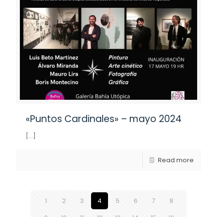
«Puntos Cardinales» – mayo 2024
[…]
Read more
1
2
3
4
5
6
7
8