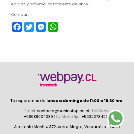
edición y próximo lanzamiento del libro.
Compartir:
Facebook
Twitter
Messenger
WhatsApp
Te esperamos de
lunes a domingo de 11:00 a 19:30 hrs.
Email:
contacto@bahiautopica.cl
|
Teléfono:
+56989034039
|
Teléfono fijo:
+56322734296
Almirante Montt #372, cerro Alegre, Valparaíso - Chile