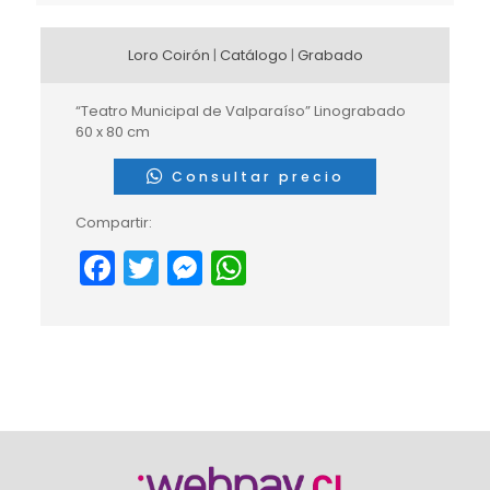
Loro Coirón
|
Catálogo
|
Grabado
“Teatro Municipal de Valparaíso” Linograbado
60 x 80 cm
Consultar precio
Compartir:
Facebook
Twitter
Messenger
WhatsApp