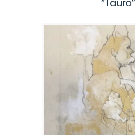
“Tauro”