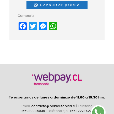
Consultar precio
Compartir:
Facebook
Twitter
Messenger
WhatsApp
Te esperamos de
lunes a domingo de 11:00 a 19:30 hrs.
Email:
contacto@bahiautopica.cl
|
Teléfono:
+56989034039
|
Teléfono fijo:
+56322734296