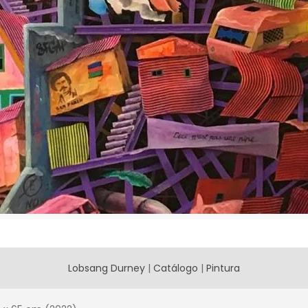
Lobsang Durney
|
Catálogo
|
Pintura