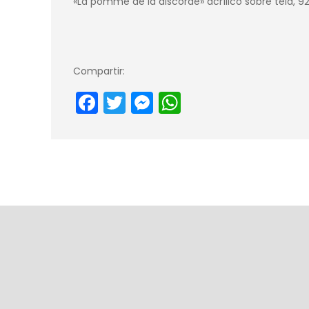
«La pomme de la discorde» acrílico sobre tela, 9
Compartir:
Facebook
Twitter
Messenger
WhatsApp