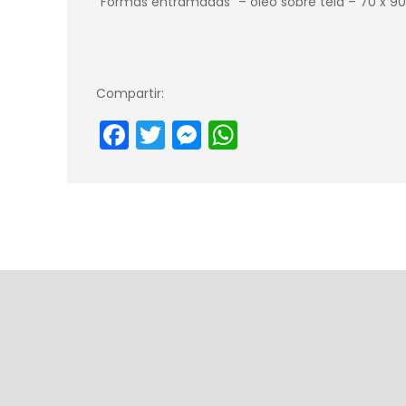
“Formas entramadas” – óleo sobre tela – 70 x 9
Compartir:
Facebook
Twitter
Messenger
WhatsApp