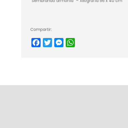
“Sembrando armonía” – Xilografía 56 x 40 cm
Compartir:
Facebook
Twitter
Messenger
WhatsApp