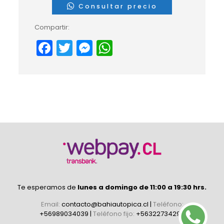
Consultar precio
Compartir:
Facebook
Twitter
Messenger
WhatsApp
Te esperamos de
lunes a domingo de 11:00 a 19:30 hrs.
Email:
contacto@bahiautopica.cl
|
Teléfono:
+56989034039
|
Teléfono fijo:
+56322734296