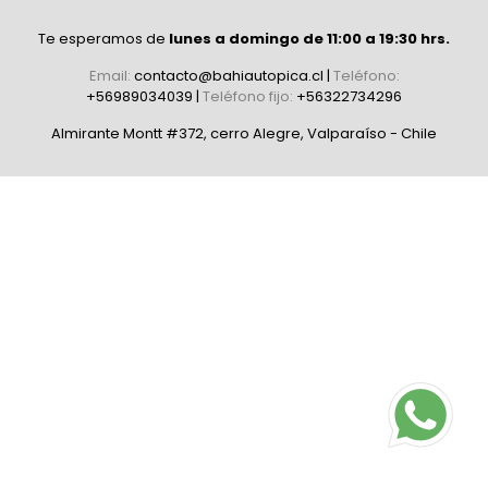
Te esperamos de
lunes a domingo de 11:00 a 19:30 hrs.
Email:
contacto@bahiautopica.cl
|
Teléfono:
+56989034039
|
Teléfono fijo:
+56322734296
Almirante Montt #372, cerro Alegre, Valparaíso - Chile