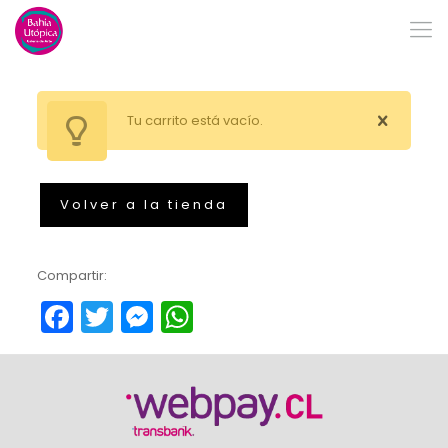
Tu carrito está vacío.
Volver a la tienda
Compartir:
Facebook
Twitter
Messenger
WhatsApp