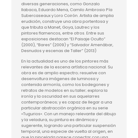
diversas generaciones, como Gonzalo
Ilabaca, Eduardo Mena, Camilo Ambrosio Pía
Subercaseaux y Loro Coirón. Artista de amplia
erudición, construye una obra portentosa y
que tributa a Manet, Goya, Lautrec y los
pintores flamencos, entre otros. Entre sus
exposiciones destacan “El Paisaje Oculto”
(2000), “Bares” (2009) y “Salvador Amenábar,
Desnudos y escenas de Taller” (2013)
En la actualidad es uno de los pintores más
relevantes de la escena artística nacional. Su
obra es de amplio espectro; resuelve con
desenvoltura imágenes de luminosa y
contenida armonía, como los bodegones y
retratos de modelos en su taller; explora la
ironía y la oscuridad en sus aquelarres
contemporáneos; y es capaz de llegar a una
particular abstracción orgánica en su serie
«Tugurios». Con un manejo relevante del dibujo
y la veladura, su pintura es dinámica y
sugerente, logrando una particular suspensión
temporal, una especie de vuelta al origen, en
que la pincelada parece conectar con una