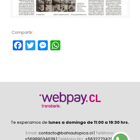
Compartir:
Facebook
Twitter
Messenger
WhatsApp
Te esperamos de
lunes a domingo de 11:00 a 19:30 hrs.
Email:
contacto@bahiautopica.cl
|
Teléfono:
+56989034039
|
Teléfono fijo:
+56322734296