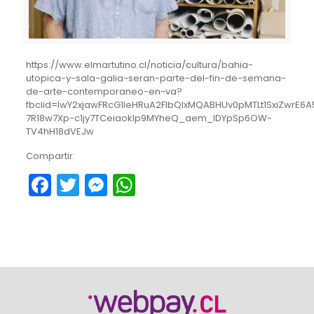
https://www.elmartutino.cl/noticia/cultura/bahia-
utopica-y-sala-galia-seran-parte-del-fin-de-semana-
de-arte-contemporaneo-en-va?
fbclid=IwY2xjawFRcG1leHRuA2FlbQIxMQABHUv0pMTLt1SxiZwrE6A
7R18w7Xp-c1jy7TCeiaoklp9MYheQ_aem_lDYpSp6OW-
TV4hH18dVEJw
Compartir:
Facebook
Twitter
Messenger
WhatsApp